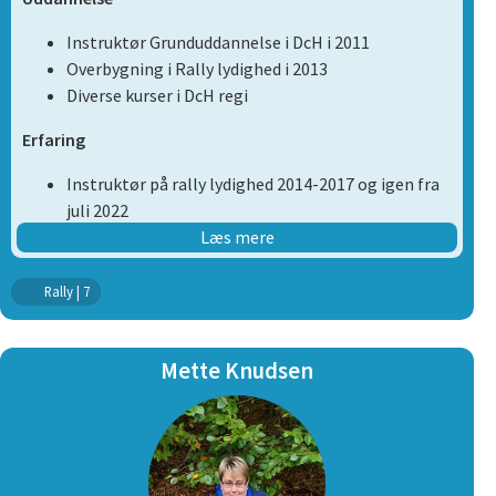
Instruktør Grunduddannelse i DcH i 2011
Overbygning i Rally lydighed i 2013
Diverse kurser i DcH regi
Erfaring
Instruktør på rally lydighed 2014-2017 og igen fra
juli 2022
Træner pt rally, nosework og lydighed med egen
Læs mere
hund
Trænet hund siden 2008
Rally | 7
Medlem af bestyrelsen/formand 2010-2016
Jeg har Hugo, en dejlig hvis schweizisk hyrdehund, som vi
Mette Knudsen
træner rally, lydighed og nosework med.
Jeg brænder meget for kontakten mellem hund og
fører, da jeg mener, det er det vigtigste grundlag for
enhver træningsform. Jeg kan godt lide de lidt finurlige