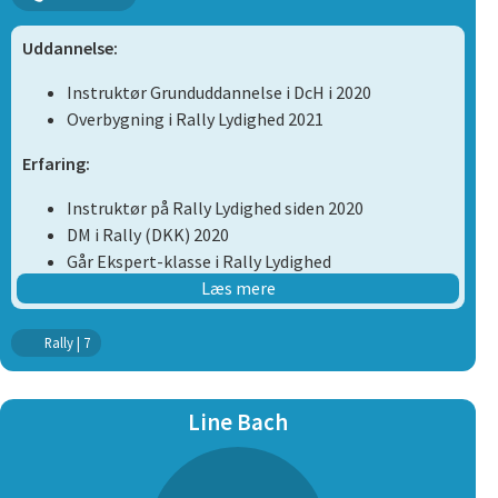
Uddannelse:
Instruktør Grunduddannelse i DcH i 2020
Overbygning i Rally Lydighed 2021
Erfaring:
Instruktør på Rally Lydighed siden 2020
DM i Rally (DKK) 2020
Går Ekspert-klasse i Rally Lydighed
Diverse kurser i Rally (blandt andet Rally-
Læs mere
entusiast, Fri ved Fod, 3-dages kursus
Himmerlandsgården)
Rally | 7
Trænet hund siden 2015
Medlem af bestyrelsen 2018-2023
Line Bach