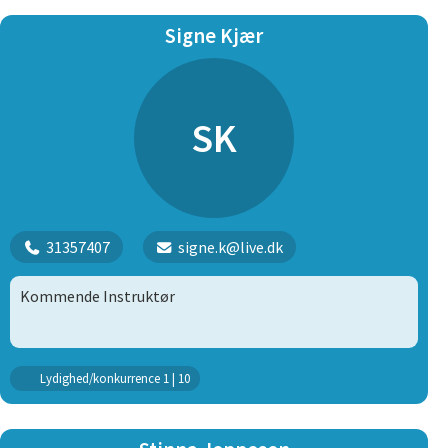
Instruktør på familieholdet/sjov med din hund
Signe Kjær
holdet 2021 – til nu
Går rally lydighed med egen hund (begynderklasse
til konkurrencer)
SK
31357407
signe.k@live.dk
Kommende Instruktør
Lydighed/konkurrence 1 | 10