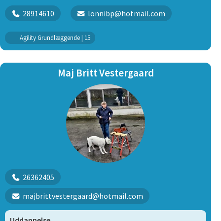
28914610
lonnibp@hotmail.com
Agility Grundlæggende | 15
Maj Britt Vestergaard
26362405
majbrittvestergaard@hotmail.com
Uddannelse