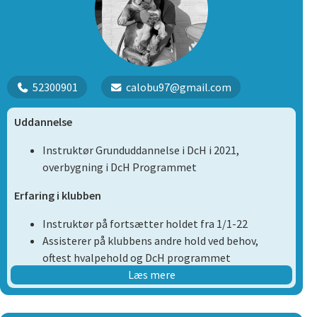
Zenta B-hund i lydighed
Karma agilityhund
52300901
calobu97@gmail.com
Uddannelse
Instruktør Grunduddannelse i DcH i 2021,
overbygning i DcH Programmet
Erfaring i klubben
Instruktør på fortsætter holdet fra 1/1-22
Assisterer på klubbens andre hold ved behov,
oftest hvalpehold og DcH programmet
Trænet hund siden 2016
Læs mere
Stiller pt op i B klassen i DcH Programmet med
egen hund