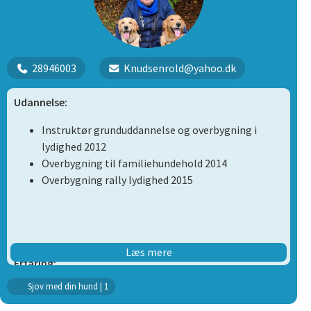
spørgsmål, der kommer til hundetræning og at hjælpe
lidt ud over "at hunden skal sidde lige".
28946003
Knudsenrold@yahoo.dk
Udannelse:
Instruktør grunduddannelse og overbygning i
lydighed 2012
Overbygning til familiehundehold 2014
Overbygning rally lydighed 2015
Læs mere
Erfaring:
Sjov med din hund | 1
Instruktør på hvalpehold 2013 - 2019
Instruktør på rally – lydighed 2018 – 2021