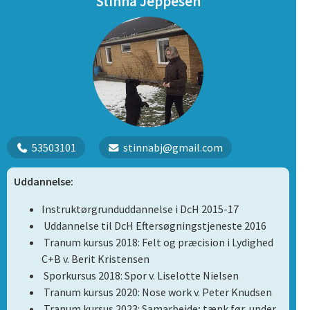
Stinna Jeppesen
53503101
stinnabj@gmail.com
Uddannelse:
Instruktørgrunduddannelse i DcH 2015-17
Uddannelse til DcH Eftersøgningstjeneste 2016
Tranum kursus 2018: Felt og præcision i Lydighed
C+B v. Berit Kristensen
Sporkursus 2018: Spor v. Liselotte Nielsen
Tranum kursus 2020: Nose work v. Peter Knudsen
Tranum kursus 2023: Samarbejde; tænk før, under