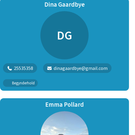
Næstformand i bestyrelsen fra 1/1-2024 og frem
Dina Gaardbye
DG
25535358
dinagaardbye@gmail.com
Begynderhold
Emma Pollard