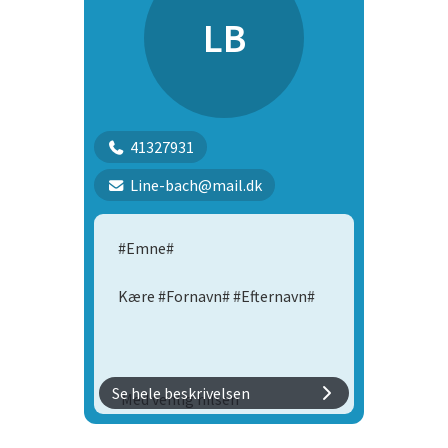
LB
41327931
Line-bach@mail.dk
#Emne#
Kære #Fornavn# #Efternavn#
Se hele beskrivelsen
Med venlig hilsen
Emma Pollard