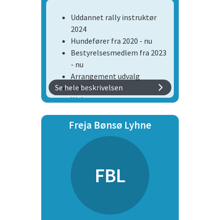
Uddannet rally instruktør
Egne hunde:
2024
Zenta B-hund i lydighed
Hundefører fra 2020 - nu
Karma agilityhund
Bestyrelsesmedlem fra 2023
- nu
Arrangement udvalg
Se hele beskrivelsen
Sekretær
Webmaster
Freja Bønsø Lyhne
FBL