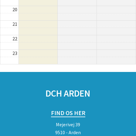
20
21
22
23
SPONSORER
DCH ARDEN
FIND OS HER
Mejerivej 39
9510 - Arden