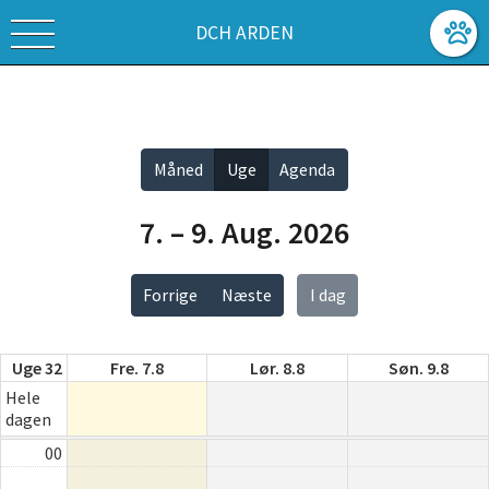
DCH ARDEN
Vis alle
Måned
Uge
Agenda
7. – 9. Aug. 2026
Forrige
Næste
I dag
Uge 32
Fre. 7.8
Lør. 8.8
Søn. 9.8
Hele
dagen
00