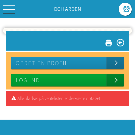
DCH ARDEN
OPRET EN PROFIL
LOG IND
Alle pladser på ventelisten er desværre optaget
SPONSORER